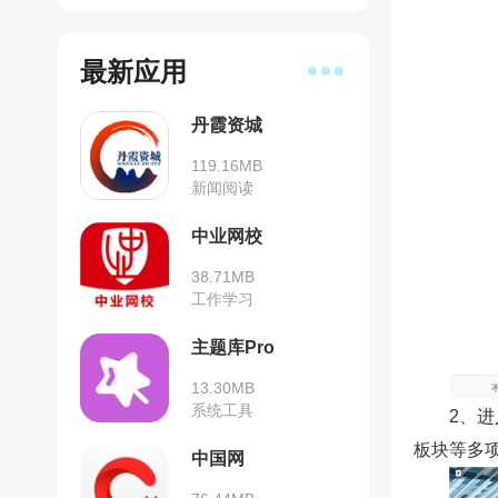
最新应用
丹霞资城
119.16MB
新闻阅读
中业网校
38.71MB
工作学习
主题库Pro
13.30MB
系统工具
2、
板块等多
中国网