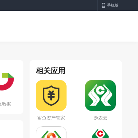
手机版
相关应用
瓜数据
鲨鱼资产管家
黔农云