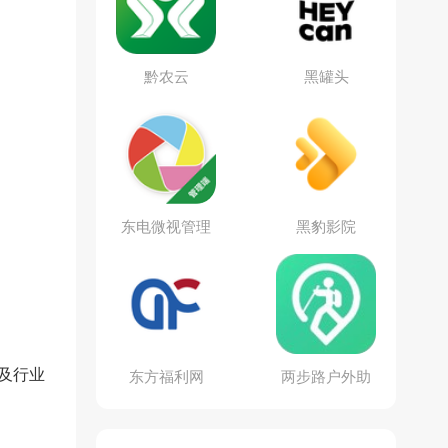
黔农云
黑罐头
东电微视管理
黑豹影院
端
及行业
东方福利网
两步路户外助
手