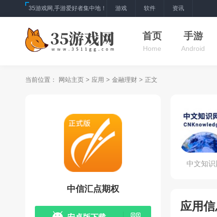
35游戏网,手游爱好者集中地！
游戏
软件
资讯
首页
手游
Home
Android
当前位置：
网站主页
>
应用
>
金融理财
> 正文
中文知识
中信汇点期权
应用信