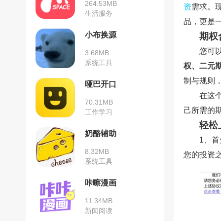
264.53MB
资
需求。
生活服务
品，更是
小布换源
期权
您可
3.68MB
系统工具
权、二元
制与规则
哑巴开口
在这
70.31MB
己所需的
工作学习
轻松
奶酪辅助
1、
8.32MB
您的投资
系统工具
咔嚓漫画
11.34MB
新闻阅读