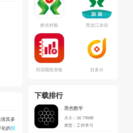
黔农村银
黑龙江农信
同花顺投资账
好多分
本
下载排行
黑色数学
大小：30.79MB
凭借其多
类型：工作学习
样化的
投