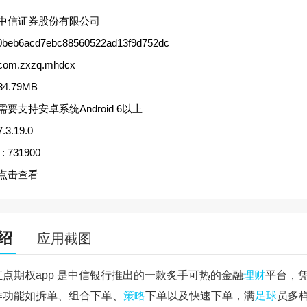
中信证券股份有限公司
0beb6acd7ebc88560522ad13f9d752dc
com.zxzq.mhdcx
34.79MB
需要支持安卓系统Android 6以上
7.3.19.0
:
731900
点击查看
绍
应用截图
汇点期权app 是中信银行推出的一款炙手可热的金融
理财
平台，
作功能如拆单、组合下单、
策略
下单以及快速下单，满
足球
员多