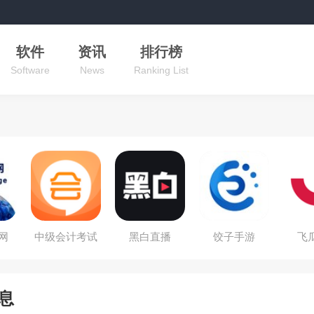
软件
资讯
排行榜
Software
News
Ranking List
网
中级会计考试
黑白直播
饺子手游
飞
息