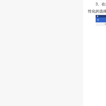
3、
性化的选