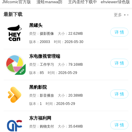
JMcomic官方版
漫蛙manwa防
主内圣经下载中
ehviewer绿色版
走失
文版和合本
最新版本2024
最新下载
更多
黑罐头
详 情
类型：
摄影图像
大小：
22.62MB
版本：
20003
时间：
2026-05-30
东电微视管理端
详 情
类型：
工作学习
大小：
79.16MB
版本：
85
时间：
2026-05-29
黑豹影院
详 情
类型：
影音播放
大小：
20.38MB
版本：
1
时间：
2026-05-29
东方福利网
详 情
类型：
购物支付
大小：
35.64MB