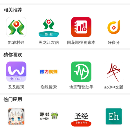
相关推荐
黔农村银
黑龙江农信
同花顺投资账本
好多分
猜你喜欢
叉叉酷玩
蜘蛛搜索
地震预警助手
ao3中文版
热门应用