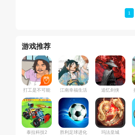
1
游戏推荐
打工是不可能
江南幸福生活
追忆剑侠
的
泰拉科技2
胜利足球进化
玛法皇城