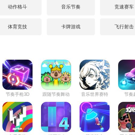
动作格斗
音乐节奏
竞速赛车
体育竞技
卡牌游戏
飞行射击
节奏手枪3D
跟随节奏舞动
音乐世界赛特
节奏
斯2