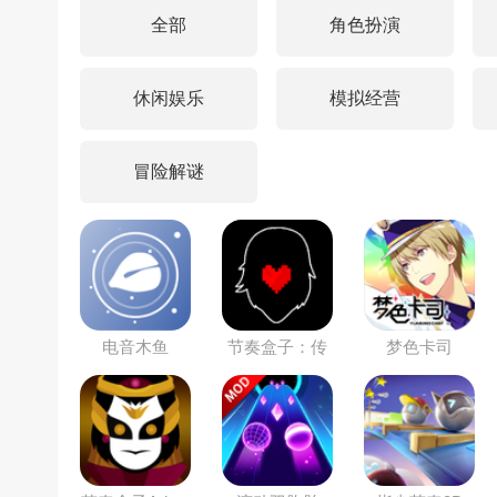
全部
角色扮演
休闲娱乐
模拟经营
冒险解谜
电音木鱼
节奏盒子：传
梦色卡司
说之下模组