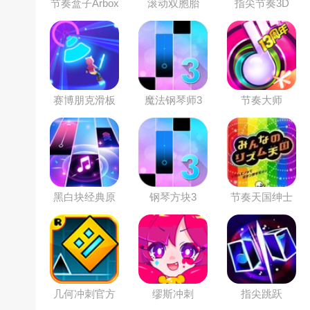
节奏盒子Arbox
滚动双胞胎
指尖节奏3D
模组
赛博朋克滑板
魔法钢琴师3
节奏大师
少年
黑白块经典原
钢琴方块3
节奏天国绅士
版
版
几何冲刺官方
缪斯冲刺
指尖跳跃