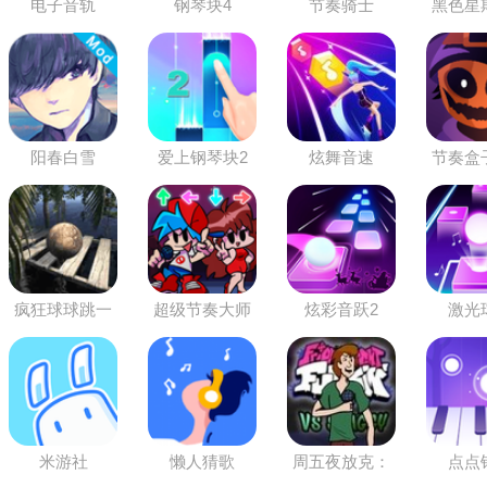
电子音轨
钢琴块4
节奏骑士
黑色星
夜小
阳春白雪
爱上钢琴块2
炫舞音速
节奏盒
节
疯狂球球跳一
超级节奏大师
炫彩音跃2
激光
跳
米游社
懒人猜歌
周五夜放克：
点点
明星夏奇