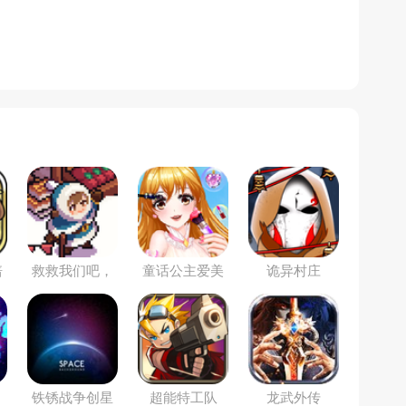
培
救救我们吧，
童话公主爱美
诡异村庄
我的领主
妆
铁锈战争创星
超能特工队
龙武外传