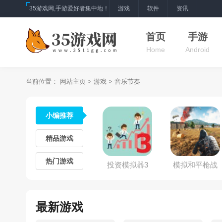
35游戏网,手游爱好者集中地！
游戏
软件
资讯
首页
手游
Home
Android
当前位置：
网站主页
>
游戏
>
音乐节奏
小编推荐
精品游戏
热门游戏
投资模拟器3
模拟和平枪战
训练
最新游戏