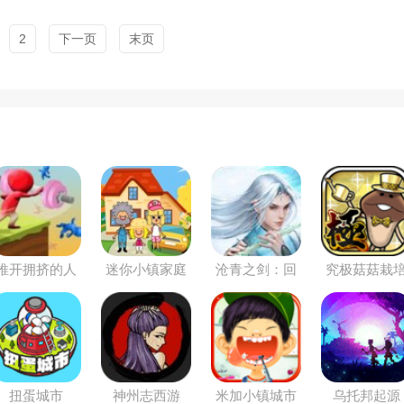
2
下一页
末页
推开拥挤的人
迷你小镇家庭
沧青之剑：回
究极菇菇栽
类
屋
归
研究室
扭蛋城市
神州志西游
米加小镇城市
乌托邦起源