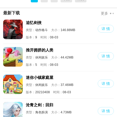
最新下载
更多
追忆剑侠
详 情
类型：
动作格斗
大小：
146.88MB
版本：
9
时间：
08-03
推开拥挤的人类
详 情
类型：
休闲娱乐
大小：
44.42MB
版本：
5
时间：
08-03
迷你小镇家庭屋
详 情
类型：
休闲娱乐
大小：
37.46MB
版本：
20210408
时间：
08-03
沧青之剑：回归
详 情
类型：
角色扮演
大小：
4.73MB