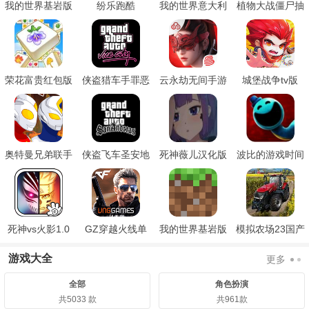
我的世界基岩版
纷乐跑酷
我的世界意大利
植物大战僵尸抽
1.16
山海经模组中文
卡板
版
荣花富贵红包版
侠盗猎车手罪恶
云永劫无间手游
城堡战争tv版
都市重制版
奥特曼兄弟联手
侠盗飞车圣安地
死神薇儿汉化版
波比的游戏时间
2双人版
列斯手机版
第四章自制中文
版
死神vs火影1.0
GZ穿越火线单
我的世界基岩版
模拟农场23国产
版
机版
国际版
车辆模组
游戏大全
更多
全部
角色扮演
共5033 款
共961款