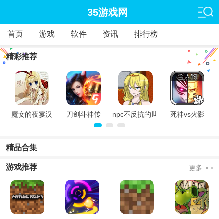
35游戏网
首页
游戏
软件
资讯
排行榜
精彩推荐
官
魔女的夜宴汉
刀剑斗神传
npc不反抗的世
死神vs火影
化版
界
8.15满人物版
精品合集
游戏推荐
更多