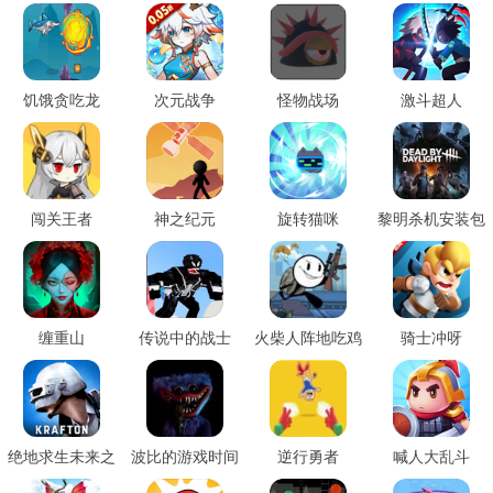
饥饿贪吃龙
次元战争
怪物战场
激斗超人
闯关王者
神之纪元
旋转猫咪
黎明杀机安装包
缠重山
传说中的战士
火柴人阵地吃鸡
骑士冲呀
绝地求生未来之
波比的游戏时间
逆行勇者
喊人大乱斗
役直装
计划