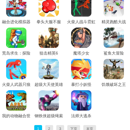
融合进化模拟器
拳头大服不服
火柴人战斗霓虹
精灵跑酷大战
国
荒岛求生：探险
狙击精英6
魔塔少女
鲨鱼大冒险
创造
火柴人武器只狼
超级大天使英雄
暴打小妖怪
饥饿破坏之王
我的动物融合世
钢铁侠超级绳索
法师大逃杀
界
英雄
1
2
3
下页
末页