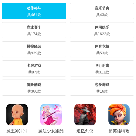
动作格斗
音乐节奏
共461款
共43款
竞速赛车
休闲娱乐
共174款
共1622款
模拟经营
体育竞技
共939款
共53款
卡牌游戏
飞行射击
共87款
共311款
冒险解谜
恋爱养成
共366款
共16款
魔王冲冲冲
魔法少女跑酷
追忆剑侠
超英雄特攻