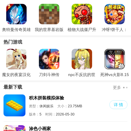
奥特曼传奇英雄
我的世界基岩版
植物大战僵尸升
冲呀!饼干人：
2
国际版
天版
王国周年版
热门游戏
魔女的夜宴汉化
刀剑斗神传
npc不反抗的世
死神vs火影8.15
版
界
满人物版
最新下载
更多
积木拼装模拟体验
详 情
类型：
休闲娱乐
大小：
23.75MB
版本：
5
时间：
2026-05-30
涂色小画家