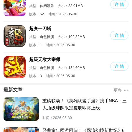
详 情
类型：
休闲娱乐
大小：
38.91MB
版本：
62
时间：
2026-05-30
超变一刀斩
详 情
类型：
角色扮演
大小：
102.82MB
版本：
1
时间：
2026-05-30
超级无敌大宗师
详 情
类型：
角色扮演
大小：
134.60MB
版本：
3
时间：
2026-05-30
最新文章
更多
重磅联动！《英雄联盟手游》携手NBA：三
大顶级球队限定皮肤即将上线
时间：
2026-05-30
经典童年网游回归！《飘流幻境新世纪》6