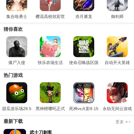
集合啦勇士
樱花高校炫彩世
赤月屠龙
御剑师
界
猜你喜欢
僵尸入侵
快乐农场生活
使命召唤战区国
自动开火英雄
际服
热门游戏
甜瓜游乐场28.5
黑神榜哪吒正式
死神vs火影8.15
永劫无间云游戏
国际版
版
满人物版
官方版
最新下载
更多
武士刀刺客