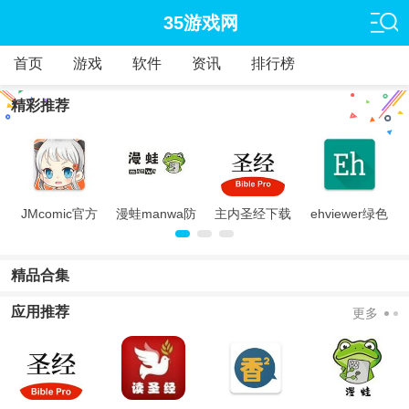
35游戏网
首页
游戏
软件
资讯
排行榜
精彩推荐
旧
JMcomic官方
漫蛙manwa防
主内圣经下载
ehviewer绿色
版
走失
中文版和合本
版最新版本
2024
精品合集
应用推荐
更多