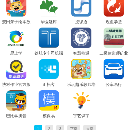
麦田亲子绘本故
华医题库
授课通
观鱼学堂
事
易上学
铁航专车司机端
智慧移通
二级建造师矿业
工程
快对作业官方版
汇拓客
乐玩越乐教师培
公车易行
训
巴比学拼音
模保易
宇艺识字
1
2
3
下页
末页