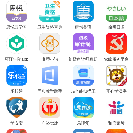
思悦云学习
卫生资格宝典
唐僧英语
简明日语
可汗学院app
湘琴小谱
初级审计师真题
党政服务平台
大全
乐校通
同步教学助手
cs全能扫描王
开心学汉字
学安宝
广济党建
易理货
和启家教