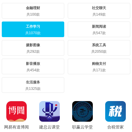
金融理财
社交聊天
共100款
共149款
工作学习
新闻阅读
共1070款
共547款
摄影图像
系统工具
共292款
共2050款
影音播放
购物支付
共454款
共171款
生活服务
共1325款
网易有道博闻
建总云课堂
职赢云学堂
合税管家