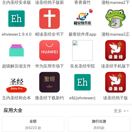
主内圣经安卓版
读圣经鸽子版新
香香腐竹
漫蛙manwa2下
旧约合本
boylove
载
ehviewer1.9.4.0
精读圣经全书下
极客软件库app
漫蛙manwa2正
绿色版
载手机版
版下载.apk
超级解压缩文件
华为应用市场下
良友圣经学院
读圣经手机版下
载安装老版本
载鸽子版
主内圣经和合本
微圣经下载新约
e站(ehviewer)
读圣经鸽子版
下载
旧约全书
绿色版本下载
应用大全
更多
全部
旅行出游
共6223 款
共65款