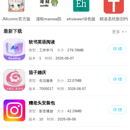
JMcomic官方版
漫蛙manwa防
ehviewer绿色版
精读圣经新旧约
走失
最新版本2024
和合本全书下载
最新下载
更多
软书英语阅读
详 情
类型：
工作学习
大小：
279.78MB
版本：
1
时间：
2026-06-07
茄子婚庆
详 情
类型：
生活服务
大小：
22.07MB
版本：
7000017
时间：
2026-06-07
糟老头安装包
详 情
类型：
影音播放
大小：
42.29MB
版本：
10
时间：
2026-06-06