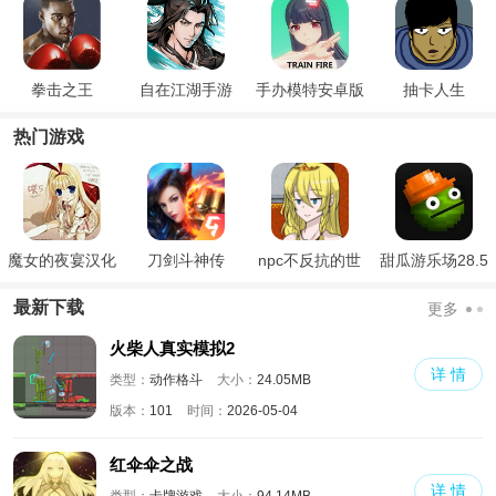
拳击之王
自在江湖手游
手办模特安卓版
抽卡人生
热门游戏
魔女的夜宴汉化
刀剑斗神传
npc不反抗的世
甜瓜游乐场28.5
版
界
国际版
最新下载
更多
火柴人真实模拟2
详 情
类型：
动作格斗
大小：
24.05MB
版本：
101
时间：
2026-05-04
红伞伞之战
详 情
类型：
卡牌游戏
大小：
94.14MB