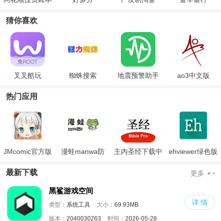
猜你喜欢
叉叉酷玩
蜘蛛搜索
地震预警助手
ao3中文版
热门应用
JMcomic官方版
漫蛙manwa防
主内圣经下载中
ehviewer绿色版
走失
文版和合本
最新版本2024
最新下载
更多
黑鲨游戏空间
详 情
类型：
系统工具
大小：
69.93MB
版本：
2040030263
时间：
2026-05-28