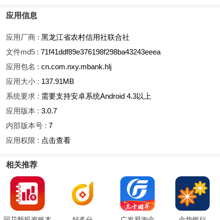
应用信息
应用厂商 :
黑龙江省农村信用社联合社
文件md5 :
71f41ddf89e376198f298ba43243eeea
应用包名 :
cn.com.nxy.mbank.hlj
应用大小 :
137.91MB
系统要求 :
需要支持安卓系统Android 4.3以上
应用版本 :
3.0.7
内部版本号 :
7
应用权限 :
点击查看
相关推荐
同花顺投资账本
好多分
广发易淘金
金华银行