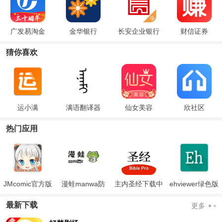
广发易淘金
金华银行
长安企业银行
财信证券
猜你喜欢
运小满
满语翻译器
仙女美容
欣社区
热门应用
JMcomic官方版
漫蛙manwa防
主内圣经下载中
ehviewer绿色版
走失
文版和合本
最新版本2024
最新下载
更多