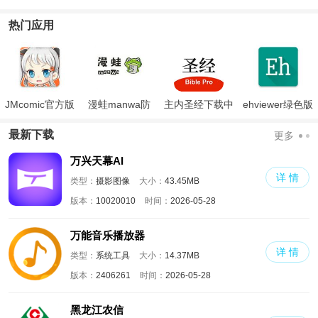
热门应用
JMcomic官方版
漫蛙manwa防
主内圣经下载中
ehviewer绿色版
走失
文版和合本
最新版本2024
最新下载
更多
万兴天幕AI
详 情
类型：
摄影图像
大小：
43.45MB
版本：
10020010
时间：
2026-05-28
万能音乐播放器
详 情
类型：
系统工具
大小：
14.37MB
版本：
2406261
时间：
2026-05-28
黑龙江农信