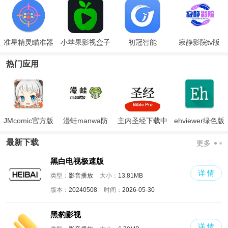
准星精灵瞄准器
小苹果影视盒子
初冠智能
寂静影院tv版
手机版
热门应用
JMcomic官方版
漫蛙manwa防
主内圣经下载中
ehviewer绿色版
走失
文版和合本
最新版本2024
最新下载
更多
黑白电视极速版
详 情
类型：
影音播放
大小：
13.81MB
版本：
20240508
时间：
2026-05-30
黑豹影视
详 情