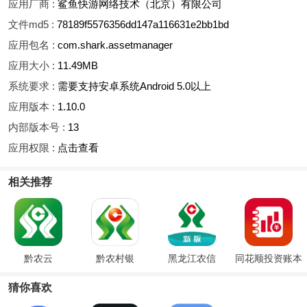
应用厂商 :
鲨鱼快游网络技术（北京）有限公司
文件md5 :
78189f5576356dd147a116631e2bb1bd
应用包名 :
com.shark.assetmanager
应用大小 :
11.49MB
系统要求 :
需要支持安卓系统Android 5.0以上
应用版本 :
1.10.0
内部版本号 :
13
应用权限 :
点击查看
相关推荐
黔农云
黔农村银
黑龙江农信
同花顺投资账本
猜你喜欢