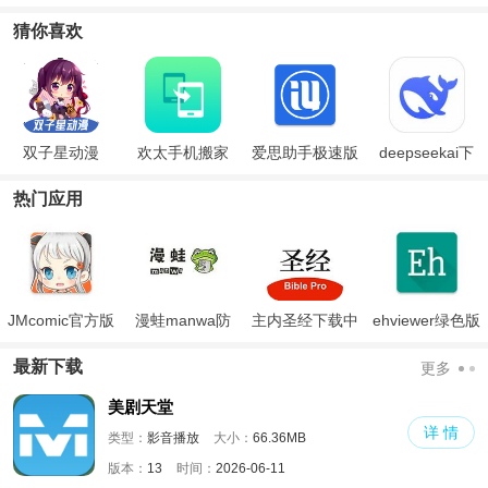
猜你喜欢
双子星动漫
欢太手机搬家
爱思助手极速版
deepseekai下
2025
oppo官方版
载手机版
热门应用
JMcomic官方版
漫蛙manwa防
主内圣经下载中
ehviewer绿色版
走失
文版和合本
最新版本2024
最新下载
更多
美剧天堂
详 情
类型：
影音播放
大小：
66.36MB
版本：
13
时间：
2026-06-11