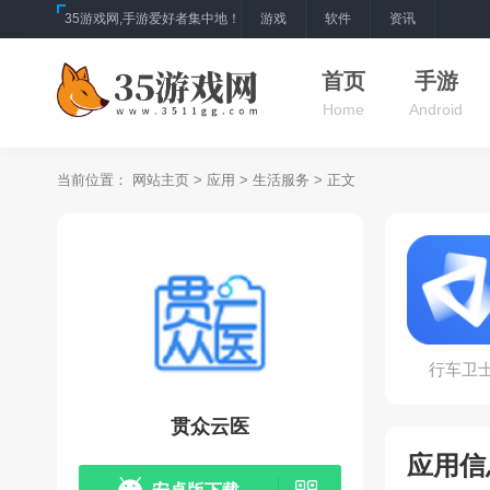
35游戏网,手游爱好者集中地！
游戏
软件
资讯
首页
手游
Home
Android
当前位置：
网站主页
>
应用
>
生活服务
> 正文
行车卫
贯众云医
应用信