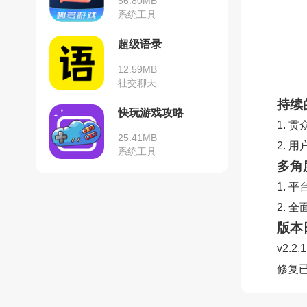
56.80MB
系统工具
超级语录
12.59MB
社交聊天
持续
快玩游戏攻略
1.
25.41MB
2.
系统工具
多角
1. 
2.
版本
v2.2.
修复已