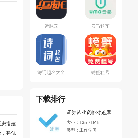
运脉云
云马租车
诗词起名大全
螃蟹租号
下载排行
证券从业资格对题库
大小：135.71MB
医患搭建
类型：工作学习
源，将优