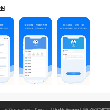
图
ght 2022-2026 www.3511gg.com All Rights Reserved.
琼ICP备2024020