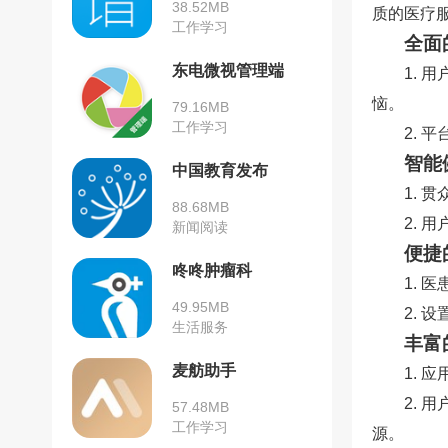
38.52MB
质的医疗
工作学习
全面
东电微视管理端
1.
恼。
79.16MB
工作学习
2.
智能
中国教育发布
1.
88.68MB
2.
新闻阅读
便捷
咚咚肿瘤科
1.
49.95MB
2.
生活服务
丰富
麦舫助手
1.
2.
57.48MB
工作学习
源。