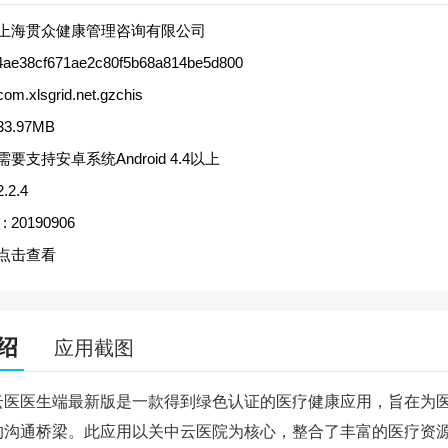
上海贯众健康管理咨询有限公司
4ae38cf671ae2c80f5b68a814be5d800
com.xlsgrid.net.gzchis
33.97MB
需要支持安卓系统Android 4.4以上
2.2.4
:
20190906
点击查看
绍
应用截图
云医医生端最新版是一款得到绿色认证的医疗健康应用，旨在为
的沟通桥梁。此应用以关中云医院为核心，整合了丰富的医疗资