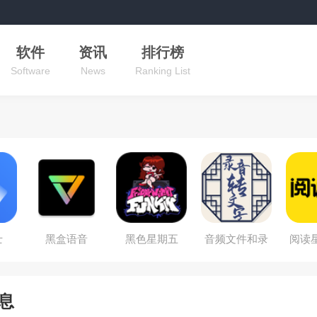
软件
资讯
排行榜
Software
News
Ranking List
士
黑盒语音
黑色星期五
音频文件和录
阅读
音转文字
息