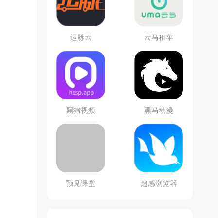
运脉云
云马租车
黑猪视频
黑马动漫
预见课堂
超感浏览器