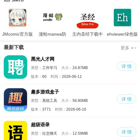
JMcomic官方版
漫蛙manwa防
主内圣经下载中
ehviewer绿色版
走失
文版和合本
最新版本2024
最新下载
更多
黑光人才网
详 情
类型：
工作学习
大小：
24.87MB
版本：
60
时间：
2026-06-11
趣多游戏盒子
详 情
类型：
系统工具
大小：
56.80MB
版本：
3771
时间：
2026-06-10
超级语录
详 情
类型：
社交聊天
大小：
12.59MB