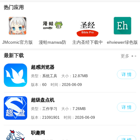
合本
载
热门应用
JMcomic官方版
漫蛙manwa防
主内圣经下载中
ehviewer绿色版
走失
文版和合本
最新版本2024
最新下载
更多
超感浏览器
详 情
类型：
系统工具
大小：
12.87MB
版本：
60
时间：
2026-06-09
超级盘点机
详 情
类型：
工作学习
大小：
7.26MB
版本：
21091901
时间：
2026-06-09
职趣网
详 情