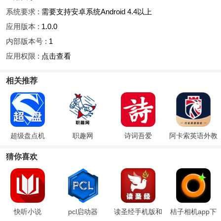
系统要求 :
需要支持安卓系统Android 4.4以上
应用版本 :
1.0.0
内部版本号 :
1
应用权限 :
点击查看
相关推荐
超级盘点机
职趣网
诗词吾爱
阿卡索英语外教
猜你喜欢
快听小说
pcl启动器
读圣经手机版和
桔子相机app下