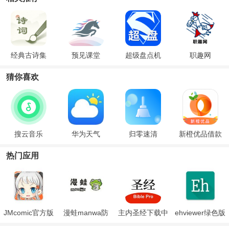
经典古诗集
预见课堂
超级盘点机
职趣网
猜你喜欢
搜云音乐
华为天气
归零速清
新橙优品借款
热门应用
JMcomic官方版
漫蛙manwa防
主内圣经下载中
ehviewer绿色版
走失
文版和合本
最新版本2024