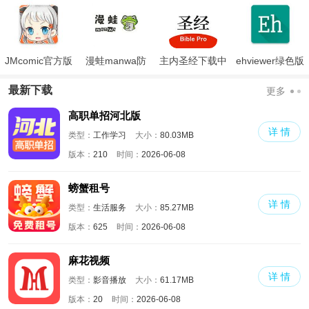
JMcomic官方版
漫蛙manwa防
主内圣经下载中
ehviewer绿色版
走失
文版和合本
最新版本2024
最新下载
更多
高职单招河北版
详 情
类型：
工作学习
大小：
80.03MB
版本：
210
时间：
2026-06-08
螃蟹租号
详 情
类型：
生活服务
大小：
85.27MB
版本：
625
时间：
2026-06-08
麻花视频
详 情
类型：
影音播放
大小：
61.17MB
版本：
20
时间：
2026-06-08