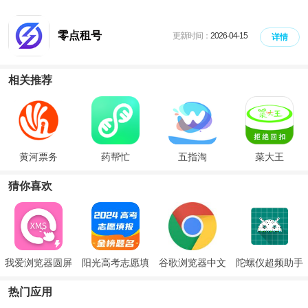
零点租号
更新时间：
2026-04-15
详情
相关推荐
黄河票务
药帮忙
五指淘
菜大王
猜你喜欢
我爱浏览器圆屏
阳光高考志愿填
谷歌浏览器中文
陀螺仪超频助手
版
报
手机版
安卓11
热门应用