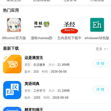
热门应用
JMcomic官方版
漫蛙manwa防
主内圣经下载中
ehviewer绿色版
走失
文版和合本
最新版本2024
最新下载
更多
运是滴货主
详 情
类型：
生活服务
大小：
21.36MB
版本：
103
时间：
2026-06-08
英语词典
详 情
类型：
工作学习
大小：
21.16MB
版本：
1055
时间：
2026-06-08
精灵扫描王