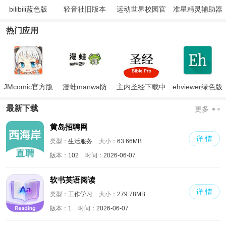
bilibili蓝色版
轻音社旧版本
运动世界校园官
准星精灵辅助器
网版
下载安装手机版
热门应用
JMcomic官方版
漫蛙manwa防
主内圣经下载中
ehviewer绿色版
走失
文版和合本
最新版本2024
最新下载
更多
黄岛招聘网
详 情
类型：
生活服务
大小：
63.66MB
版本：
102
时间：
2026-06-07
软书英语阅读
详 情
类型：
工作学习
大小：
279.78MB
版本：
1
时间：
2026-06-07