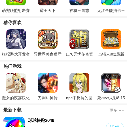
萌宠联盟射击赛
霸王天下
神将三国志
无敌全能抽卡王
猜你喜欢
模拟游戏开发者
异世界美食餐厅
1.76无忧传奇官
当铺人生2最新
2
方版
版
热门游戏
魔女的夜宴汉化
刀剑斗神传
npc不反抗的世
死神vs火影8.15
版
界
满人物版
最新下载
更多
球球快跑2048