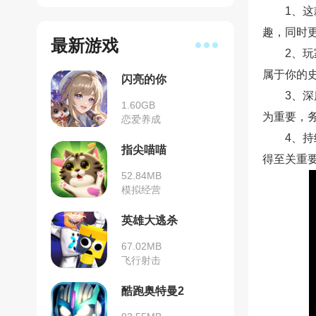
1、
趣，同时
最新游戏
2、
属于你的
闪亮的你
3、
1.60GB
为重要，
恋爱养成
4、
指尖喵喵
得至关重
52.84MB
模拟经营
英雄大逃杀
67.02MB
飞行射击
酷跑奥特曼2