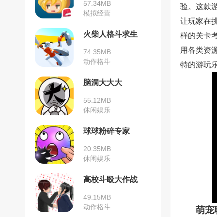
57.34MB
验。这款
模拟经营
让玩家在
火柴人格斗求生
样的关卡
用各类资
74.35MB
动作格斗
特的游玩
脑洞大大大
55.12MB
休闲娱乐
球球粉碎专家
20.35MB
休闲娱乐
高校斗殴大作战
49.15MB
动作格斗
萌宠