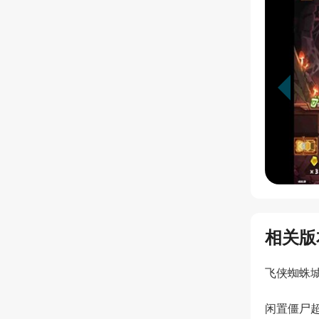
相关版
飞侠蜘蛛
闲置僵尸