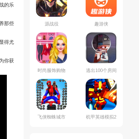
战的乐
养那些
源战役
趣游侠
显得尤
为你获
时尚服饰购物
逃出100个房间
狂
飞侠蜘蛛城市
机甲英雄模拟2