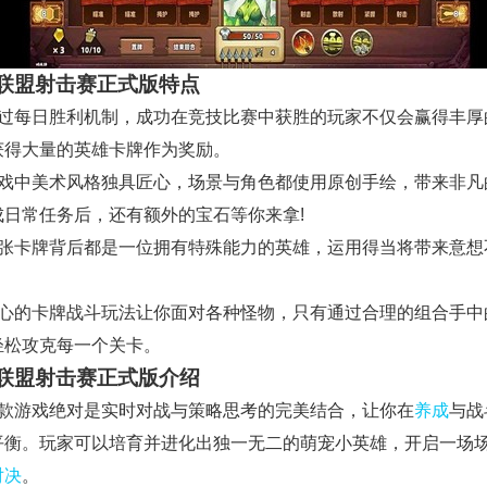
联盟射击赛正式版特点
通过每日胜利机制，成功在竞技比赛中获胜的玩家不仅会赢得丰厚
获得大量的英雄卡牌作为奖励。
游戏中美术风格独具匠心，场景与角色都使用原创手绘，带来非凡
成日常任务后，还有额外的宝石等你来拿!
每张卡牌背后都是一位拥有特殊能力的英雄，运用得当将带来意想
。
核心的卡牌战斗玩法让你面对各种怪物，只有通过合理的组合手中
轻松攻克每一个关卡。
联盟射击赛正式版介绍
这款游戏绝对是实时对战与策略思考的完美结合，让你在
养成
与战
平衡。玩家可以培育并进化出独一无二的萌宠小英雄，开启一场
对决
。