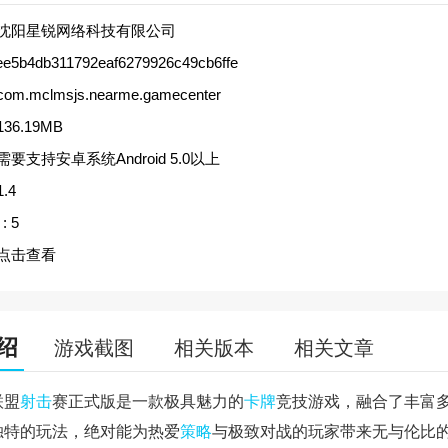
沈阳星锐网络科技有限公司
ee5b4db311792eaf6279926c49cb6ffe
com.mclmsjs.nearme.gamecenter
136.19MB
需要支持安卓系统Android 5.0以上
1.4
:
5
点击查看
绍
游戏截图
相关版本
相关文章
联盟
射击
赛正式版是一款极具魅力的
卡牌
竞技游戏，融合了丰富
独特的玩法，绝对能为热爱
策略
与极致对战的玩家带来无与伦比