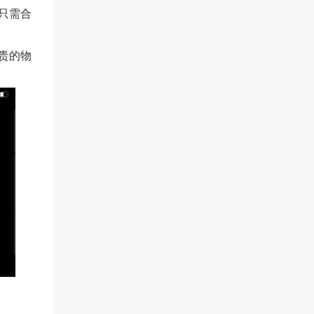
只需合
贵的物