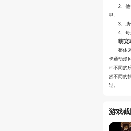
2、
甲。
3、
4、
萌宠
整体
卡通动漫
种不同的
然不同的
过。
游戏截