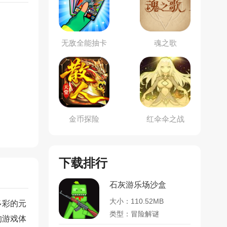
无敌全能抽卡
魂之歌
王
金币探险
红伞伞之战
下载排行
石灰游乐场沙盒
大小：110.52MB
多彩的元
类型：冒险解谜
的游戏体