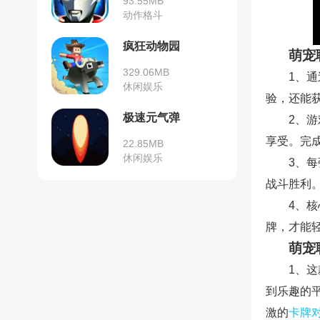
93.55MB
动作格斗
疯狂动物园
萌宠
329.06MB
1、
休闲娱乐
验，还能
极速元气弹
2、
享受。完
22.85MB
休闲娱乐
3、
战斗胜利
4、
牌，才能
萌宠
1、
到乐趣的
激的
卡牌