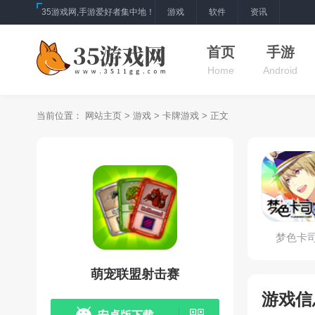
35游戏网,手游爱好者集中地！
游戏
软件
资讯
首页
手游
Home
Android
当前位置：
网站主页
>
游戏
>
卡牌游戏
> 正文
梦色卡
萌宠联盟射击赛
游戏信