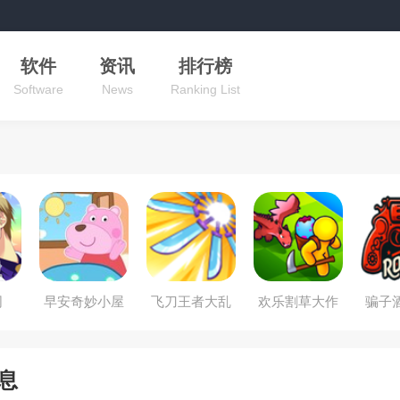
软件
资讯
排行榜
Software
News
Ranking List
司
早安奇妙小屋
飞刀王者大乱
欢乐割草大作
骗子
斗
战
手
息