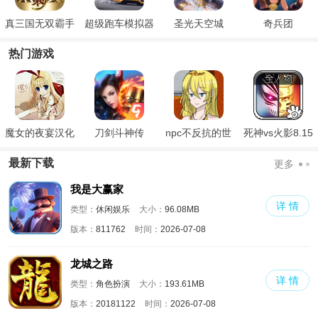
真三国无双霸手
超级跑车模拟器
圣光天空城
奇兵团
游
热门游戏
魔女的夜宴汉化
刀剑斗神传
npc不反抗的世
死神vs火影8.15
版
界
满人物版
最新下载
更多
我是大赢家
详 情
类型：
休闲娱乐
大小：
96.08MB
版本：
811762
时间：
2026-07-08
龙城之路
详 情
类型：
角色扮演
大小：
193.61MB
版本：
20181122
时间：
2026-07-08