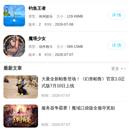
钓鱼王者
详 情
类型：
休闲娱乐
大小：
129.49MB
版本：
2
时间：
2026-07-08
魔塔少女
详 情
类型：
动作格斗
大小：
589.15MB
版本：
8
时间：
2026-07-07
最新文章
更多
大量全新帕鲁登场！《幻兽帕鲁》官宣1.0正
式版7月10日上线
时间：
2026-07-07
服务器争霸赛！魔域口袋版全服夺奖励
时间：
2026-07-07