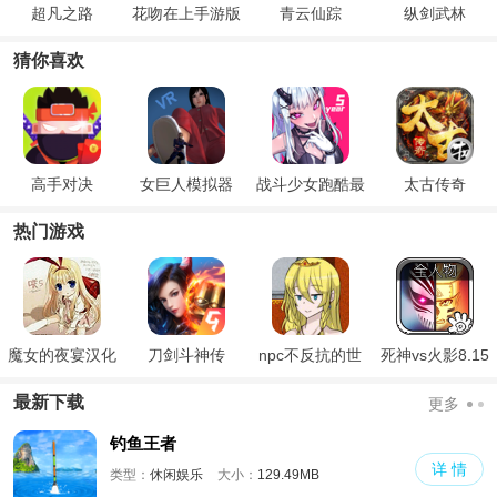
超凡之路
花吻在上手游版
青云仙踪
纵剑武林
安卓
猜你喜欢
高手对决
女巨人模拟器
战斗少女跑酷最
太古传奇
新版
热门游戏
魔女的夜宴汉化
刀剑斗神传
npc不反抗的世
死神vs火影8.15
版
界
满人物版
最新下载
更多
钓鱼王者
详 情
类型：
休闲娱乐
大小：
129.49MB