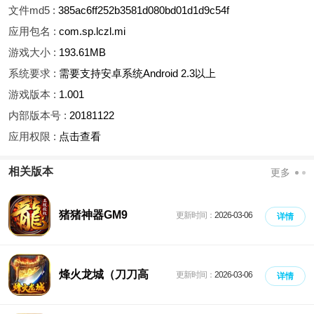
文件md5 :
385ac6ff252b3581d080bd01d1d9c54f
应用包名 :
com.sp.lczl.mi
游戏大小 :
193.61MB
系统要求 :
需要支持安卓系统Android 2.3以上
游戏版本 :
1.001
内部版本号 :
20181122
应用权限 :
点击查看
相关版本
更多
猪猪神器GM9
更新时间：
2026-03-06
详情
烽火龙城（刀刀高
更新时间：
2026-03-06
详情