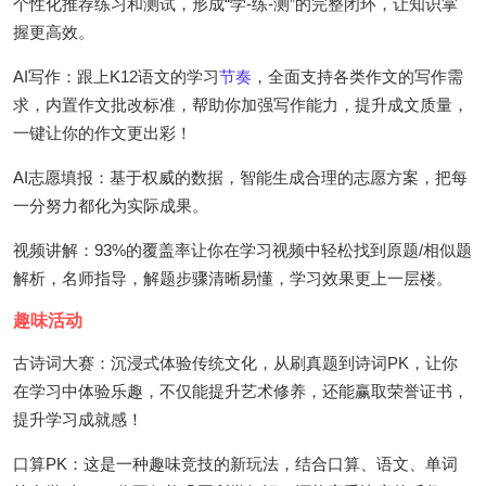
个性化推荐练习和测试，形成“学-练-测”的完整闭环，让知识掌
握更高效。
AI写作：跟上K12语文的学习
节奏
，全面支持各类作文的写作需
求，内置作文批改标准，帮助你加强写作能力，提升成文质量，
一键让你的作文更出彩！
AI志愿填报：基于权威的数据，智能生成合理的志愿方案，把每
一分努力都化为实际成果。
视频讲解：93%的覆盖率让你在学习视频中轻松找到原题/相似题
解析，名师指导，解题步骤清晰易懂，学习效果更上一层楼。
趣味活动
古诗词大赛：沉浸式体验传统文化，从刷真题到诗词PK，让你
在学习中体验乐趣，不仅能提升艺术修养，还能赢取荣誉证书，
提升学习成就感！
口算PK：这是一种趣味竞技的新玩法，结合口算、语文、单词