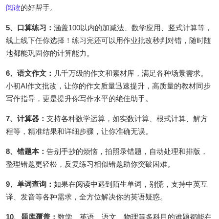
阅读
的好帮手。
5、口算练习：
涵盖100以内的加减法、数学应用、竖式计算等，
线上线下任你选择！练习完还可以用作业批改秒判对错，随时随
地都能巩固你的计算能力。
6、语文作文：
几千万级的作文和素材库，满足各种场景需求。
小初AI作文批改，让你的作文质量迅速提升，高质量的教材同步
写作指导，更是提升你写作水平的绝佳助手。
7、计算器：
支持各种数学运算，如实数计算、根式计算、解方
程等，精准结果和详细步骤，让你准确无误。
8、错题本：
告别手抄的烦恼，拍照录错题，自动处理和排版，
整理错题更轻松，反复练习相似错题助你突破困难。
9、单词查询：
如果在阅读中遇到陌生单词，别慌，支持中英互
译、发音等各种需求，全方位解决你的英语疑惑。
10、题库覆盖：
数学、英语、语文、物理等多科目的难题都能在