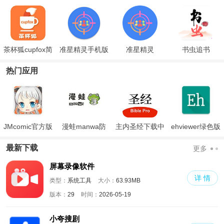
茶杯狐cupfox简
准星精灵手机版
准星精灵
书虫追书
单版
热门应用
JMcomic官方版
漫蛙manwa防
主内圣经下载中
ehviewer绿色版
走失
文版和合本
最新版本2024
最新下载
更多
屏幕录像软件
详 情
类型：
系统工具
大小：
63.93MB
版本：
29
时间：
2026-05-19
小夸搜剧