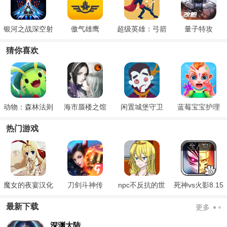
银河之战深空射
傲气雄鹰
超级英雄：弓箭
量子特攻
手
手
猜你喜欢
动物：森林法则
海市蜃楼之馆
闲置城堡守卫
蓝莓宝宝护理
官方版
热门游戏
魔女的夜宴汉化
刀剑斗神传
npc不反抗的世
死神vs火影8.15
版
界
满人物版
最新下载
更多
深渊大陆