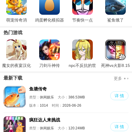
萌宠传奇消
鸡蛋孵化模拟器
节奏快一点
鲨鱼饿了
热门游戏
魔女的夜宴汉化
刀剑斗神传
npc不反抗的世
死神vs火影8.15
版
界
满人物版
最新下载
更多
鱼塘传奇
详 情
类型：
休闲娱乐
大小：
386.53MB
版本：
1014
时间：
2026-06-26
疯狂达人来挑战
详 情
类型：
休闲娱乐
大小：
120.24MB