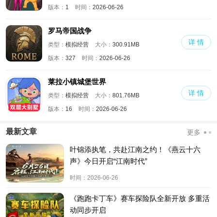
版本：
1
时间：
2026-06-26
罗马帝国战争
详 情
类型：
模拟经营
大小：
300.91MB
版本：
327
时间：
2026-06-26
莱拉小镇城堡世界
详 情
类型：
模拟经营
大小：
801.76MB
版本：
16
时间：
2026-06-26
最新文章
更多
叶锦添执笔，共赴江南之约！《燕云十六
声》今日开启“江南时代”
时间：
2026-06-26
《跑跑卡丁车》赛车探险队全新开放 多重活
动同步开启