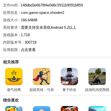
文件md5 :
148dbd3e667f84e0d8c5911b9091b859
应用包名 :
com.game.space.shooter2
游戏大小 :
166.64MB
系统要求 :
需要支持安卓系统Android 5.2以上
游戏版本 :
1.718
内部版本号 :
300718
应用权限 :
点击查看
相关推荐
傲气雄鹰
超级英雄：弓箭
量子特攻
战场吃鸡突围模
手
拟
猜你喜欢