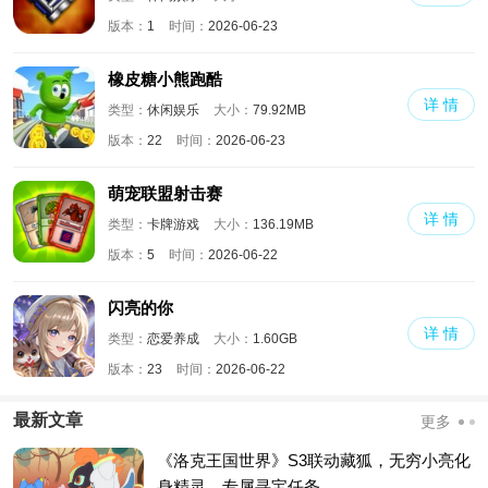
版本：
1
时间：
2026-06-23
橡皮糖小熊跑酷
详 情
类型：
休闲娱乐
大小：
79.92MB
版本：
22
时间：
2026-06-23
萌宠联盟射击赛
详 情
类型：
卡牌游戏
大小：
136.19MB
版本：
5
时间：
2026-06-22
闪亮的你
详 情
类型：
恋爱养成
大小：
1.60GB
版本：
23
时间：
2026-06-22
最新文章
更多
《洛克王国世界》S3联动藏狐，无穷小亮化
身精灵，专属寻宝任务