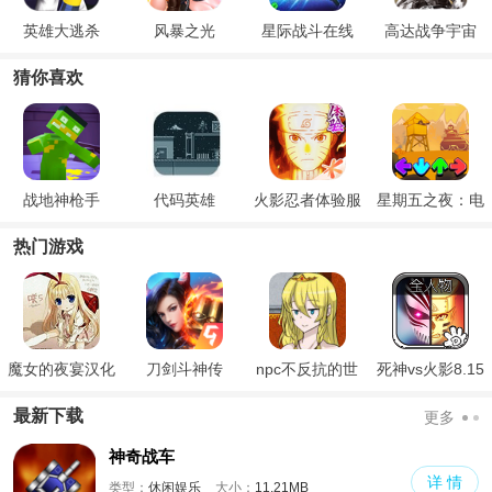
英雄大逃杀
风暴之光
星际战斗在线
高达战争宇宙
猜你喜欢
战地神枪手
代码英雄
火影忍者体验服
星期五之夜：电
音对决
热门游戏
魔女的夜宴汉化
刀剑斗神传
npc不反抗的世
死神vs火影8.15
版
界
满人物版
最新下载
更多
神奇战车
详 情
类型：
休闲娱乐
大小：
11.21MB