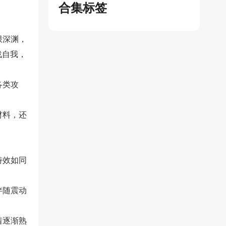
合集标签
限深渊，
战自我，
各类攻
材料，还
特效如同
伴随震动
着逐渐熟