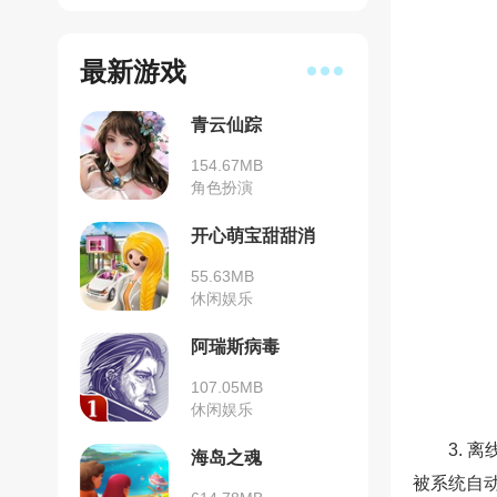
最新游戏
青云仙踪
154.67MB
角色扮演
开心萌宝甜甜消
55.63MB
休闲娱乐
阿瑞斯病毒
107.05MB
休闲娱乐
3. 
海岛之魂
被系统自