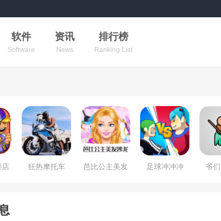
软件
资讯
排行榜
Software
News
Ranking List
餐店
狂热摩托车
芭比公主美发
足球冲冲冲
爷们
沙龙
息