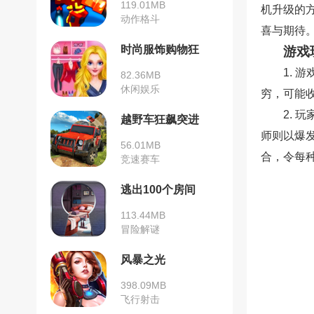
119.01MB
机升级的
动作格斗
喜与期待
时尚服饰购物狂
游戏
1.
82.36MB
休闲娱乐
穷，可能
2. 
越野车狂飙突进
师则以爆
56.01MB
合，令每
竞速赛车
逃出100个房间
113.44MB
冒险解谜
风暴之光
398.09MB
飞行射击