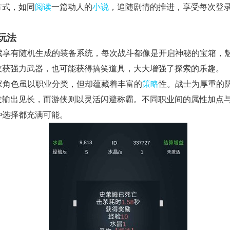
方式，如同
阅读
一篇动人的
小说
，追随剧情的推进，享受每次登
。
玩法
 游戏享有随机生成的装备系统，每次战斗都像是开启神秘的宝箱，
收获强力武器，也可能获得搞笑道具，大大增强了探索的乐趣。
玩家角色虽以职业分类，但却蕴藏着丰富的
策略
性。战士为厚重的
发输出见长，而游侠则以灵活闪避称霸。不同职业间的属性加点
种选择都充满可能。