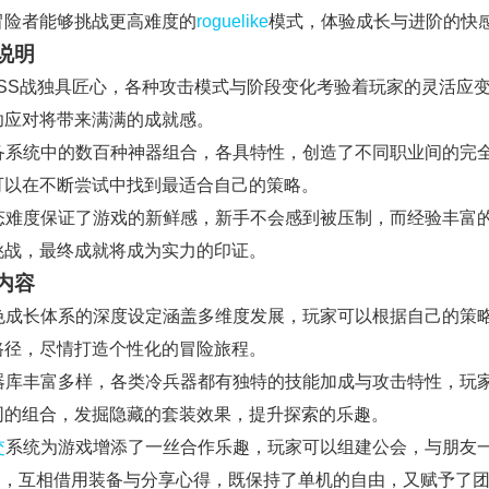
冒险者能够挑战更高难度的
roguelike
模式，体验成长与进阶的快
说明
BOSS战独具匠心，各种攻击模式与阶段变化考验着玩家的灵活应
功应对将带来满满的成就感。
 装备系统中的数百种神器组合，各具特性，创造了不同职业间的完
可以在不断尝试中找到最适合自己的策略。
 动态难度保证了游戏的新鲜感，新手不会感到被压制，而经验丰富
挑战，最终成就将成为实力的印证。
内容
 角色成长体系的深度设定涵盖多维度发展，玩家可以根据自己的策
路径，尽情打造个性化的冒险旅程。
 武器库丰富多样，各类冷兵器都有独特的技能加成与攻击特性，玩
同的组合，发掘隐藏的套装效果，提升探索的乐趣。
交
系统为游戏增添了一丝合作乐趣，玩家可以组建公会，与朋友
SS，互相借用装备与分享心得，既保持了单机的自由，又赋予了