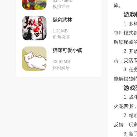
614.78MB
旅。
模拟经营
游戏
纵剑武林
1.
1.21MB
每种模式
角色扮演
解锁秘藏
猫咪可爱小镇
2.
击，灵活
43.92MB
休闲娱乐
3.
能解锁独
游戏
1. 
火花四溅
2.
反馈，玩
3.