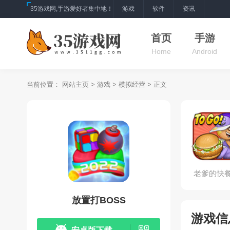
35游戏网,手游爱好者集中地！
游戏
软件
资讯
首页
手游
Home
Android
当前位置：
网站主页
>
游戏
>
模拟经营
> 正文
老爹的快
放置打BOSS
游戏信