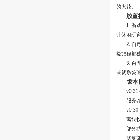
的火花。
放置
1. 
让休闲玩
2.
险旅程都
3.
成就系统
版本
v0.3
服务
v0.3
离线
部分
修复部