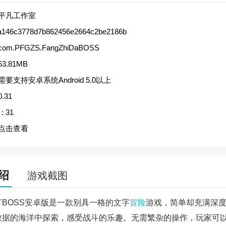
平凡工作室
a146c3778d7b862456e2664c2be2186b
com.PFGZS.FangZhiDaBOSS
53.81MB
需要支持安卓系统Android 5.0以上
0.31
:
31
点击查看
绍
游戏截图
打BOSS安卓版是一款别具一格的文字
冒险
游戏，简单却充满深
数据的海洋中探索，感受战斗的乐趣。无需繁杂的操作，玩家可