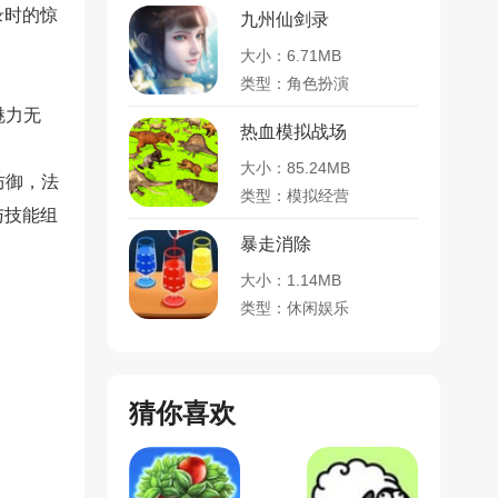
录时的惊
九州仙剑录
大小：6.71MB
类型：角色扮演
魅力无
热血模拟战场
大小：85.24MB
防御，法
类型：模拟经营
与技能组
暴走消除
大小：1.14MB
类型：休闲娱乐
猜你喜欢