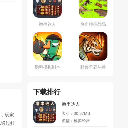
撸串达人
热血模拟战场
鹅鸭模拟剧本
野兽争霸斗兽
杀
棋
下载排行
撸串达人
大小：30.87MB
度，玩家
类型：模拟经营
以通过挂