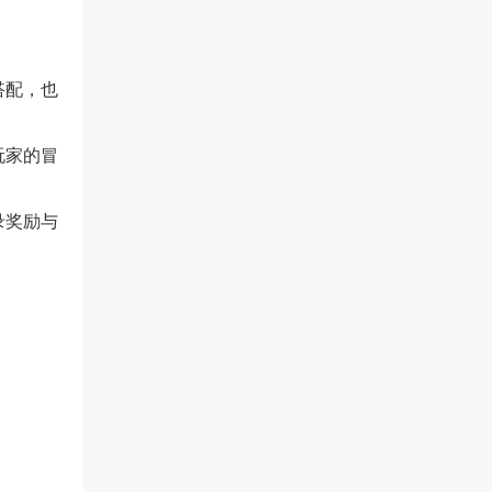
搭配，也
玩家的冒
录奖励与
。