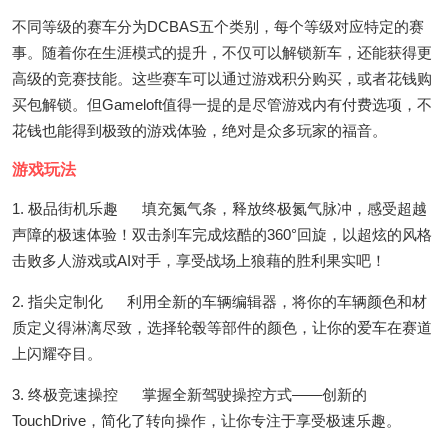
不同等级的赛车分为DCBAS五个类别，每个等级对应特定的赛
事。随着你在生涯模式的提升，不仅可以解锁新车，还能获得更
高级的竞赛技能。这些赛车可以通过游戏积分购买，或者花钱购
买包解锁。但Gameloft值得一提的是尽管游戏内有付费选项，不
花钱也能得到极致的游戏体验，绝对是众多玩家的福音。
游戏玩法
1. 极品街机乐趣 填充氮气条，释放终极氮气脉冲，感受超越
声障的极速体验！双击刹车完成炫酷的360°回旋，以超炫的风格
击败多人游戏或AI对手，享受战场上狼藉的胜利果实吧！
2. 指尖定制化 利用全新的车辆编辑器，将你的车辆颜色和材
质定义得淋漓尽致，选择轮毂等部件的颜色，让你的爱车在赛道
上闪耀夺目。
3. 终极竞速操控 掌握全新驾驶操控方式——创新的
TouchDrive，简化了转向操作，让你专注于享受极速乐趣。