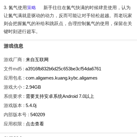
3. 氮气使用
策略
新手往往在氮气快满的时候肆意使用，认为
让氮气满就是驱动的动力，反而可能让对手轻松超越。而老玩家
则会把握氮气的补给和跳跃点，合理控制氮气的使用，保留在关
键时刻进行超车。
游戏信息
游戏厂商 :
来自互联网
文件md5 :
a3916fb832b6d25c653be3cf54da6761
应用包名 :
com.aligames.kuang.kybc.aligames
游戏大小 :
2.94GB
系统要求 :
需要支持安卓系统Android 7.0以上
游戏版本 :
5.4.0j
内部版本号 :
540209
应用权限 :
点击查看