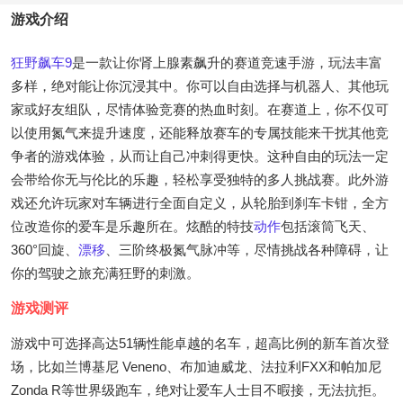
游戏介绍
狂野飙车9
是一款让你肾上腺素飙升的赛道竞速手游，玩法丰富
多样，绝对能让你沉浸其中。你可以自由选择与机器人、其他玩
家或好友组队，尽情体验竞赛的热血时刻。在赛道上，你不仅可
以使用氮气来提升速度，还能释放赛车的专属技能来干扰其他竞
争者的游戏体验，从而让自己冲刺得更快。这种自由的玩法一定
会带给你无与伦比的乐趣，轻松享受独特的多人挑战赛。此外游
戏还允许玩家对车辆进行全面自定义，从轮胎到刹车卡钳，全方
位改造你的爱车是乐趣所在。炫酷的特技
动作
包括滚筒飞天、
360°回旋、
漂移
、三阶终极氮气脉冲等，尽情挑战各种障碍，让
你的驾驶之旅充满狂野的刺激。
游戏测评
游戏中可选择高达51辆性能卓越的名车，超高比例的新车首次登
场，比如兰博基尼 Veneno、布加迪威龙、法拉利FXX和帕加尼
Zonda R等世界级跑车，绝对让爱车人士目不暇接，无法抗拒。