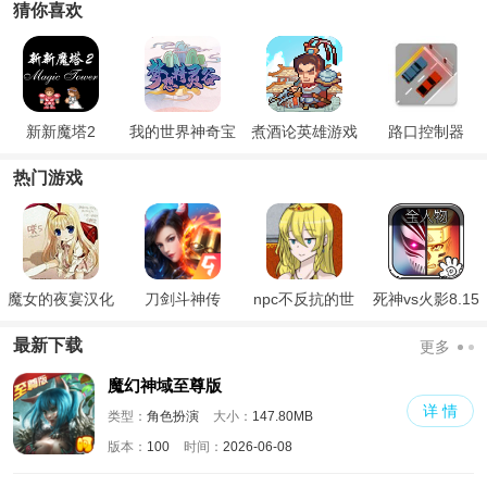
猜你喜欢
新新魔塔2
我的世界神奇宝
煮酒论英雄游戏
路口控制器
贝九代太晶化
热门游戏
魔女的夜宴汉化
刀剑斗神传
npc不反抗的世
死神vs火影8.15
版
界
满人物版
最新下载
更多
魔幻神域至尊版
详 情
类型：
角色扮演
大小：
147.80MB
版本：
100
时间：
2026-06-08