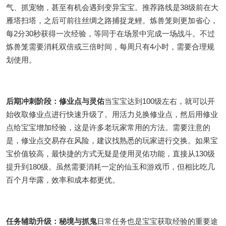
气、抓宠物，甚至有机会遇到变异宝宝。推荐路线是38级前在大
雁塔扫塔，之后可前往丝绸之路捕捉龙鲤。炼兽笼则更加省心，
每2分30秒获得一次经验，等同于在场景中完成一场战斗。不过
炼兽笼需要消耗双倍或三倍时间，每周只有4小时，需要合理规
划使用。
后期冲刺阶段：修业点与灵佑
当宝宝达到100级左右，就可以开
始收取修业点进行快速升级了。用活力兑换修业点，然后用修业
点给宝宝增加经验，这是许多老玩家常用的方法。需要注意的
是，修业点交易存在风险，建议找熟悉的玩家进行交换。如果宝
宝价值较高，最快捷的方式无疑是使用灵佑功能，直接从130级
提升到180级。虽然需要消耗一定的仙玉和游戏币，但相比吃几
百个月华露，效率和成本都更优。
任务辅助升级：秘境与抓鬼
日常任务也是宝宝获取经验的重要途