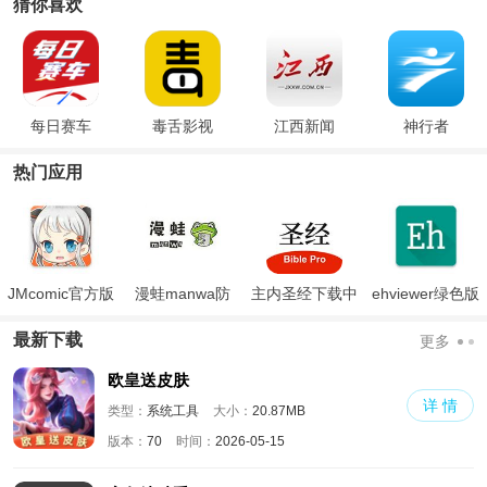
猜你喜欢
每日赛车
毒舌影视
江西新闻
神行者
热门应用
JMcomic官方版
漫蛙manwa防
主内圣经下载中
ehviewer绿色版
走失
文版和合本
最新版本2024
最新下载
更多
欧皇送皮肤
详 情
类型：
系统工具
大小：
20.87MB
版本：
70
时间：
2026-05-15