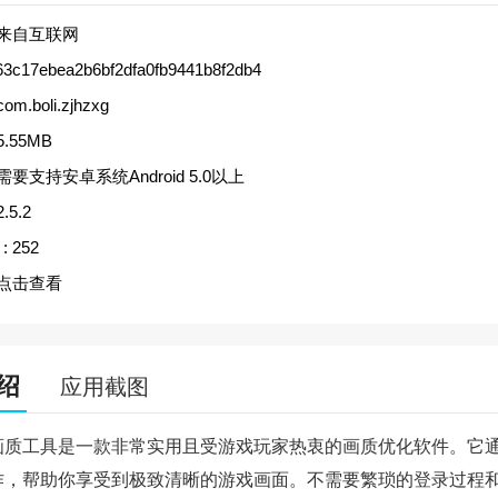
来自互联网
63c17ebea2b6bf2dfa0fb9441b8f2db4
com.boli.zjhzxg
5.55MB
需要支持安卓系统Android 5.0以上
2.5.2
:
252
点击查看
绍
应用截图
画质工具是一款非常实用且受游戏玩家热衷的画质优化软件。它
作，帮助你享受到极致清晰的游戏画面。不需要繁琐的登录过程