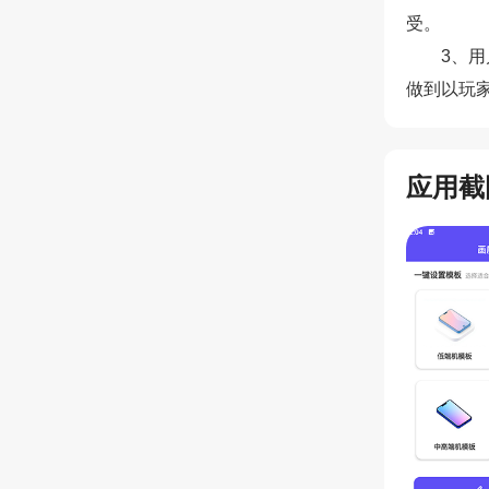
受。
3、
做到以玩
应用截