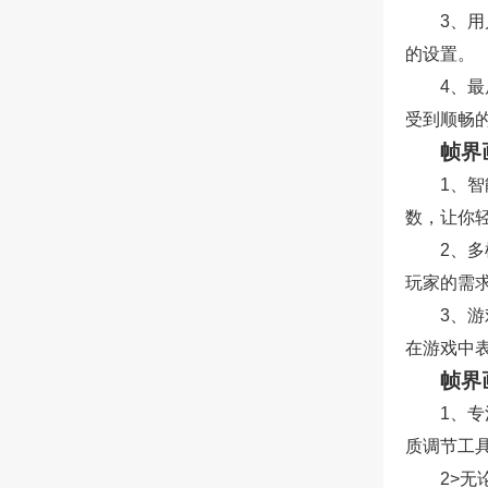
3、
的设置。
4、
受到顺畅
帧界
1、
数，让你
2、
玩家的需
3、
在游戏中
帧界
1、
质调节工
2>