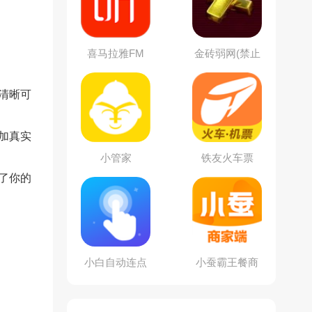
喜马拉雅FM
金砖弱网(禁止
倒卖)
清晰可
加真实
。
小管家
铁友火车票
了你的
小白自动连点
小蚕霸王餐商
器
家版