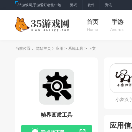
35游戏网,手游爱好者集中地！
游戏
软件
资讯
首页
手游
Home
Android
当前位置：
网站主页
>
应用
>
系统工具
> 正文
小象汉
帧界画质工具
应用信