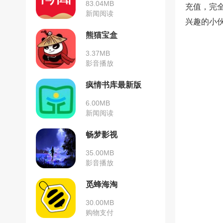
83.04MB
充值，完
新闻阅读
兴趣的小
熊猫宝盒
3.37MB
影音播放
疯情书库最新版
6.00MB
新闻阅读
畅梦影视
35.00MB
影音播放
觅蜂海淘
30.00MB
购物支付