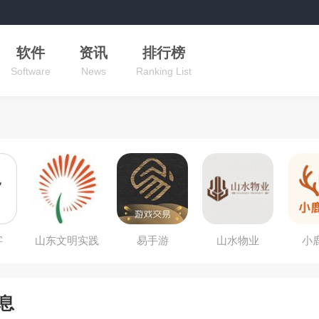
软件
资讯
排行榜
Software
News
Ranking List
字
山东文明实践
易手游
山水物业
小
行动
息