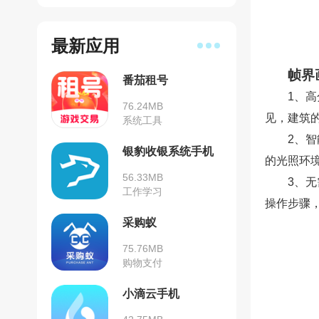
最新应用
帧界
番茄租号
1、
76.24MB
见，建筑
系统工具
2、
银豹收银系统手机
的光照环
安卓版
56.33MB
3、
工作学习
操作步骤
采购蚁
75.76MB
购物支付
小滴云手机