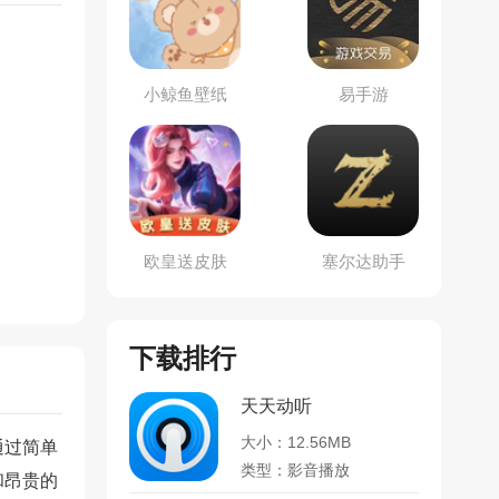
小鲸鱼壁纸
易手游
欧皇送皮肤
塞尔达助手
下载排行
天天动听
大小：12.56MB
通过简单
类型：影音播放
和昂贵的