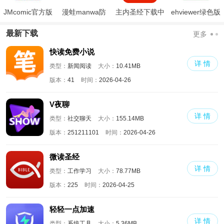
JMcomic官方版
漫蛙manwa防
主内圣经下载中
ehviewer绿色版
走失
文版和合本
最新版本2024
最新下载
更多
快读免费小说
详 情
类型：
新闻阅读
大小：
10.41MB
版本：
41
时间：
2026-04-26
V夜聊
详 情
类型：
社交聊天
大小：
155.14MB
版本：
251211101
时间：
2026-04-26
微读圣经
详 情
类型：
工作学习
大小：
78.77MB
版本：
225
时间：
2026-04-25
轻轻一点加速
详 情
类型：
系统工具
大小：
5.36MB