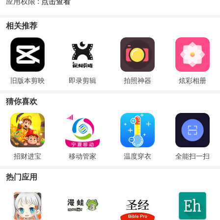
应用权限 :
点击查看
相关推荐
旧版本剪映
即录剪辑
拍照神器
炫彩相册
猜你喜欢
招财进宝
移动管家
温度穿衣
全能扫一扫
热门应用