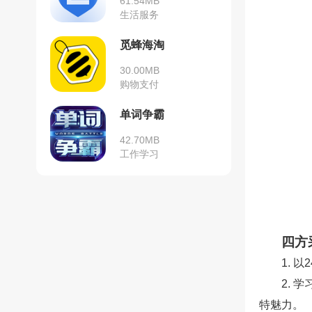
61.54MB
生活服务
觅蜂海淘
30.00MB
购物支付
单词争霸
42.70MB
工作学习
四方
1. 
2.
特魅力。