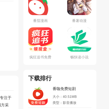
番茄漫画
番薯动漫
疯狂追书免费
畅快读小说
版
下载排行
番咖免费短剧
大小：40.51MB
专注于
类型：影音播放
四方采