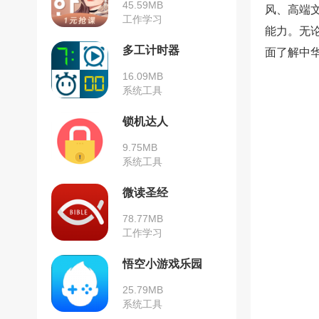
45.59MB
风、高端
工作学习
能力。无
多工计时器
面了解中
16.09MB
系统工具
锁机达人
9.75MB
系统工具
微读圣经
78.77MB
工作学习
悟空小游戏乐园
25.79MB
系统工具