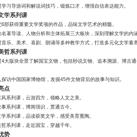
 通过学习导游词和解说词技巧，锻炼口才，增强自信表达能力。
文学系列课
 研究6部获得重要文学奖项的作品，品味文学艺术的精髓。
 借助名著导读、人物分析和主体拓展三大板块，深刻理解文学的内
 通过音乐、美术、喜剧、朗诵等多种教学方式，打造多元化文学素
美哲系列课
 通过4大版块全景了解国宝文物，包括秒说文物、追本溯源、博古
深入探访中国国家博物馆，发掘45件文物背后的故事与知识。
亮点
采风系列课，云游四方，领略人文之美。
故事系列课，博闻强识，贯通古今。
文学系列课，品读获奖文学，感受美育熏陶。
美哲系列课，走近国宝，穿越千年。
优势