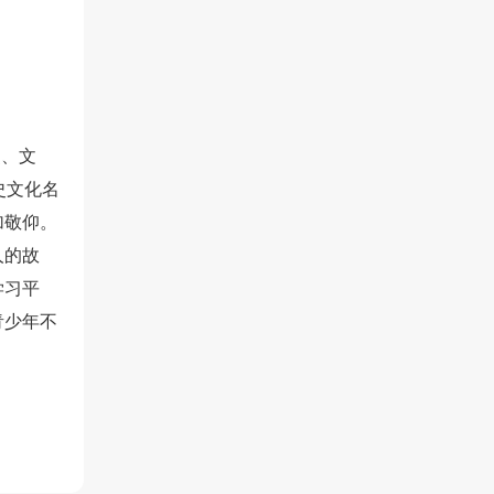
史、文
史文化名
加敬仰。
人的故
学习平
青少年不