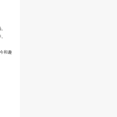
涵。
养。
通今和趣