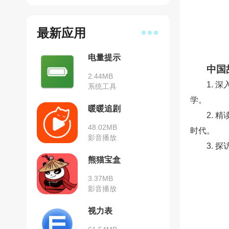
最新应用
电量提示
中国
2.44MB
1.
系统工具
学。
暖暖追剧
2.
48.02MB
时代。
影音播放
3.
熊猫宝盒
3.37MB
影音播放
视力表