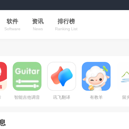
软件
资讯
排行榜
Software
News
Ranking List
考
智能吉他调音
讯飞翻译
有教羊
留
器
息