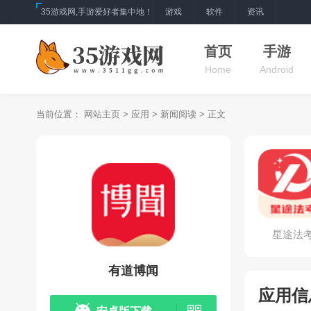
35游戏网,手游爱好者集中地！
游戏
软件
资讯
首页
手游
Home
Android
当前位置：
网站主页
>
应用
>
新闻阅读
> 正文
星途法
有道博闻
应用信