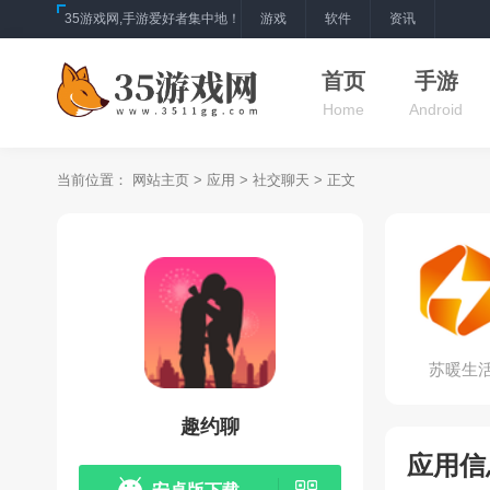
35游戏网,手游爱好者集中地！
游戏
软件
资讯
首页
手游
Home
Android
当前位置：
网站主页
>
应用
>
社交聊天
> 正文
苏暖生
趣约聊
应用信