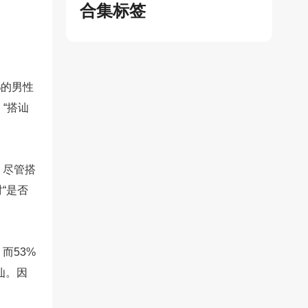
合集标签
%的男性
“搭讪
，尽管搭
“是否
而53%
讪。因