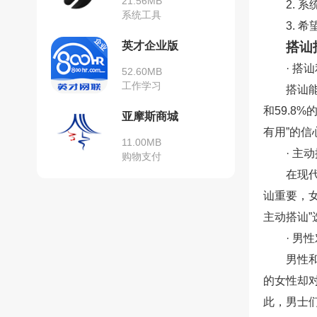
21.56MB
2.
系统工具
3. 
英才企业版
搭讪
· 搭
52.60MB
工作学习
搭讪
和59.8
亚摩斯商城
有用”的信
11.00MB
· 主
购物支付
在现
讪重要，
主动搭讪”选
· 男
男性
的女性却
此，男士