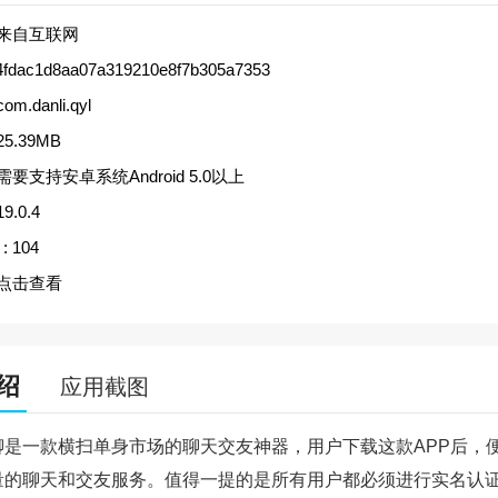
来自互联网
4fdac1d8aa07a319210e8f7b305a7353
com.danli.qyl
25.39MB
需要支持安卓系统Android 5.0以上
19.0.4
:
104
点击查看
绍
应用截图
聊是一款横扫单身市场的聊天交友神器，用户下载这款APP后，
量的聊天和交友服务。值得一提的是所有用户都必须进行实名认