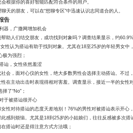
 系统会根据你的喜好智能匹配符合条件的用户。
希望聊天的朋友，可以在“想聊专区”中迅速认识志同道合的人。
报告
讪利器，广撒网增加机会
能帮助人们结交朋友，成功找到对象吗？调查结果显示，约60.9
%的女性认为搭讪有助于找到对象。尤其在18至25岁的年轻男女中，
心极为强烈；
动搭讪，女性依然羞涩
代社会，面对心仪的女性，绝大多数男性会选择主动搭讪。不过
女性在主动出击时表现得相对害羞。调查显示，接近一半的女性对
择了“No”；
性对于被搭讪很开心
和女性对待搭讪的态度天差地别！76%的男性对被搭讪表示开心，
对此感到烦恼。尤其是18到25岁的小姑娘们，往往反感被多次搭
们在搭讪时还是得注意方式方法哦；