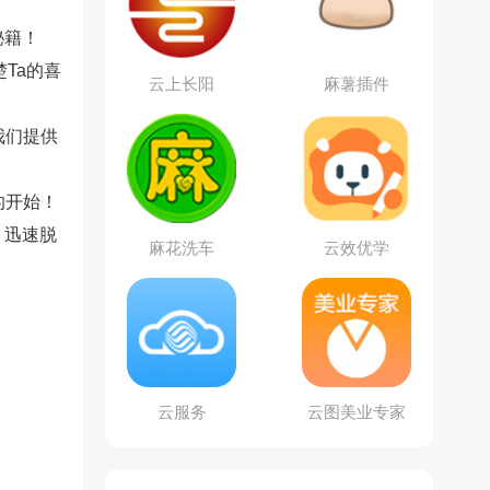
秘籍！
Ta的喜
云上长阳
麻薯插件
我们提供
的开始！
，迅速脱
麻花洗车
云效优学
云服务
云图美业专家