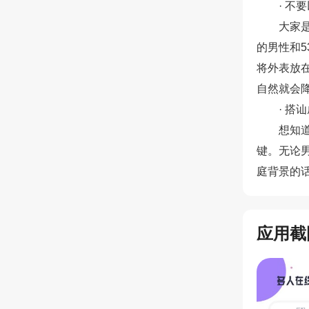
· 不
大家
的男性和5
将外表放
自然就会
· 搭
想知
键。无论
庭背景的
应用截