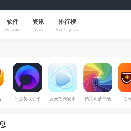
软件
资讯
排行榜
Software
News
Ranking List
活
蒲公英联机平
蓝天视频安卓
精美高清壁纸
贪
台
版
秀
息