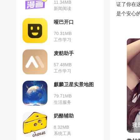
11.34MB
证了你在
新闻阅读
是个安心
哑巴开口
70.31MB
工作学习
麦舫助手
57.48MB
工作学习
麒麟卫星实景地图
79.71MB
生活服务
奶酪辅助
8.32MB
系统工具