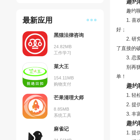
趣约
趣约
最新应用
1. 
好；
黑猫法律咨询
2. 
24.82MB
了直接的
工作学习
3.
菜大王
别再
单！
154.11MB
购物支付
趣约
1.
芒果清理大师
2.
8.85MB
3.
系统工具
趣约
麻雀记
1.