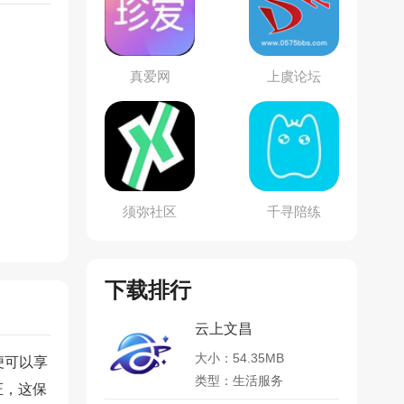
真爱网
上虞论坛
须弥社区
千寻陪练
下载排行
云上文昌
大小：54.35MB
便可以享
类型：生活服务
证，这保