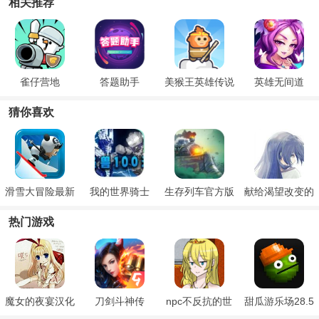
相关推荐
雀仔营地
答题助手
美猴王英雄传说
英雄无间道
猜你喜欢
滑雪大冒险最新
我的世界骑士
生存列车官方版
献给渴望改变的
版
100天完整版
你
热门游戏
魔女的夜宴汉化
刀剑斗神传
npc不反抗的世
甜瓜游乐场28.5