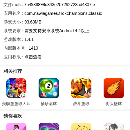
文件md5 :
7b498ff899d343e2b7292723ad4307fe
应用包名 :
com.nawiagames.flickchampions.classic
游戏大小 :
93.63MB
系统要求 :
需要支持安卓系统Android 4.4以上
游戏版本 :
1.4.1
内部版本号 :
1410
应用权限 :
点击查看
相关推荐
美职篮篮球大师
袖珍桌球
战斗篮球
街头篮球
猜你喜欢