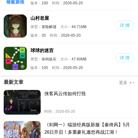
版本：
100
时间：
2026-05-20
山村老屋
详 情
类型：
冒险解谜
大小：
44.71MB
版本：
35
时间：
2026-05-20
球球的迷宫
详 情
类型：
休闲娱乐
大小：
47.60MB
版本：
105
时间：
2026-05-20
最新文章
更多
侠客风云传如何打怪
时间：
2026-05-20
《剑网一》端游经典版新服【秦倚风】5月
26日开启！多重豪礼邀您再战江湖！