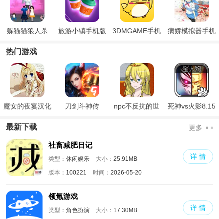
躲猫猫狼人杀
旅游小镇手机版
3DMGAME手机
病娇模拟器手机
版
版正版
热门游戏
魔女的夜宴汉化
刀剑斗神传
npc不反抗的世
死神vs火影8.15
版
界
满人物版
最新下载
更多
社畜减肥日记
详 情
类型：
休闲娱乐
大小：
25.91MB
版本：
100221
时间：
2026-05-20
领氪游戏
详 情
类型：
角色扮演
大小：
17.30MB