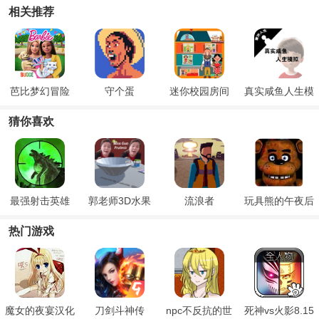
相关推荐
芭比梦幻冒险
守个蛋
迷你校园房间
真实咸鱼人生模
拟
猜你喜欢
最强射击英雄
郭老师3D水果
流浪者
玩具熊的午夜后
捞
宫2
热门游戏
魔女的夜宴汉化
刀剑斗神传
npc不反抗的世
死神vs火影8.15