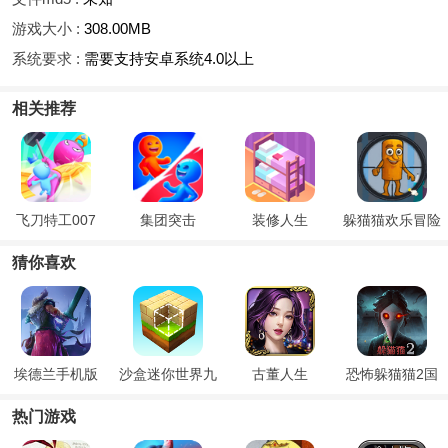
游戏大小 :
308.00MB
系统要求 :
需要支持安卓系统4.0以上
相关推荐
飞刀特工007
集团突击
装修人生
躲猫猫欢乐冒险
猜你喜欢
埃德兰手机版
沙盒迷你世界九
古董人生
恐怖躲猫猫2国
游版
庆版本
热门游戏