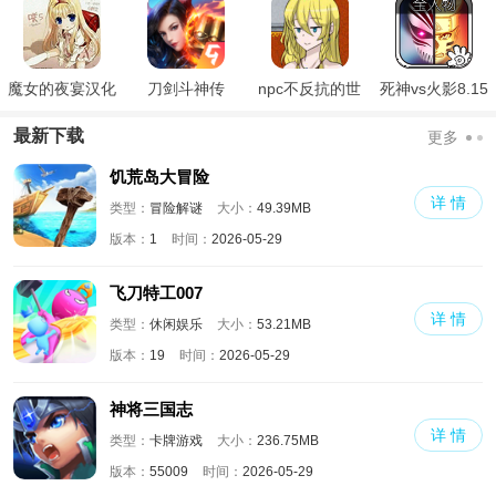
魔女的夜宴汉化
刀剑斗神传
npc不反抗的世
死神vs火影8.15
版
界
满人物版
最新下载
更多
饥荒岛大冒险
详 情
类型：
冒险解谜
大小：
49.39MB
版本：
1
时间：
2026-05-29
飞刀特工007
详 情
类型：
休闲娱乐
大小：
53.21MB
版本：
19
时间：
2026-05-29
神将三国志
详 情
类型：
卡牌游戏
大小：
236.75MB
版本：
55009
时间：
2026-05-29