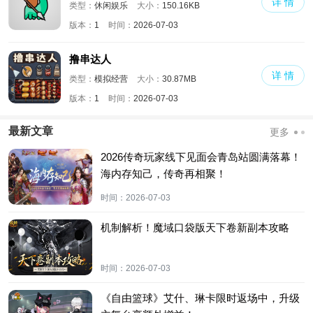
详 情
类型：
休闲娱乐
大小：
150.16KB
版本：
1
时间：
2026-07-03
撸串达人
详 情
类型：
模拟经营
大小：
30.87MB
版本：
1
时间：
2026-07-03
最新文章
更多
2026传奇玩家线下见面会青岛站圆满落幕！
海内存知己，传奇再相聚！
时间：
2026-07-03
机制解析！魔域口袋版天下卷新副本攻略
时间：
2026-07-03
《自由篮球》艾什、琳卡限时返场中，升级