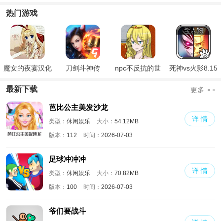
热门游戏
魔女的夜宴汉化
刀剑斗神传
npc不反抗的世
死神vs火影8.15
版
界
满人物版
最新下载
更多
芭比公主美发沙龙
详 情
类型：
休闲娱乐
大小：
54.12MB
版本：
112
时间：
2026-07-03
足球冲冲冲
详 情
类型：
休闲娱乐
大小：
70.82MB
版本：
100
时间：
2026-07-03
爷们要战斗