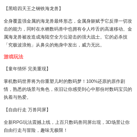
【黑暗四天王之钢铁海龙兽】
全身覆盖强金属的海龙兽最终形态，金属身躯赋予它反弹一切攻
击的能力，同时在水栖数码兽中也拥有令人咋舌的高速移动。金
属海龙兽被改造成海陆空全方位迎击的强大战士。它的必杀技
「究极波浪炮」从鼻尖的炮身中发出，威力无比。
游戏玩法
【童年情怀 完美重现】
掌机数码世界将为你重塑儿时的数码梦！100%还原的原作剧
情，熟悉的场景与角色，依旧让你感受到心中那份对数码宝贝的
执着与热爱。
【自由行走 万兽同屏】
全新RPG玩法震撼上线，上百只数码兽同屏出现，3D场景让你
自由行走与冒险，趣味无极限！