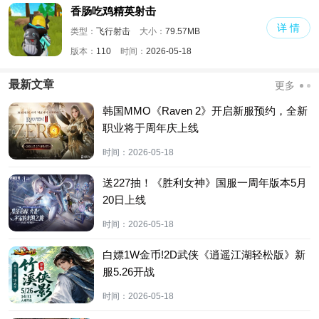
香肠吃鸡精英射击
详 情
类型：
飞行射击
大小：
79.57MB
版本：
110
时间：
2026-05-18
最新文章
更多
韩国MMO《Raven 2》开启新服预约，全新
职业将于周年庆上线
时间：
2026-05-18
送227抽！《胜利女神》国服一周年版本5月
20日上线
时间：
2026-05-18
白嫖1W金币!2D武侠《逍遥江湖轻松版》新
服5.26开战
时间：
2026-05-18