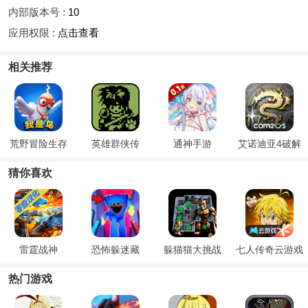
内部版本号 :
10
应用权限 :
点击查看
相关推荐
荒野冒险生存
英雄群侠传
通神手游
艾诺迪亚4破解
版
猜你喜欢
雷霆战神
恐怖躲迷藏
躲猫猫大挑战
七人传奇云游戏
热门游戏